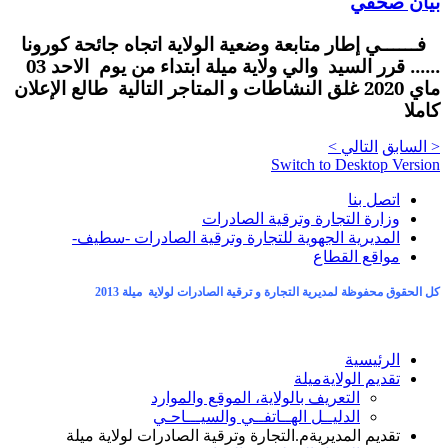
بيان صحفي
فــــــي إطار متابعة وضعية الولاية اتجاه جائحة كورونا
...... قرر السيد والي ولاية ميلة ابتداء من يوم الاحد 03
ماي 2020 غلق النشاطات و المتاجر التالية طالع الإعلان
كاملا
< السابق
التالي >
Switch to Desktop Version
اتصل بنا
وزارة التجارة وترقية الصادرات
المديرية الجهوية للتجارة وترقية الصادرات -سطيف-
مواقع القطاع
كل الحقوق محفوظة لمديرية التجارة و ترقية الصادرات لولاية ميلة 2013
الرئيسية
تقديم الولاية
ميلة
التعريف بالولاية، الموقع والموارد
الدليــل الهــاتفــي والسيـــاحـي
تقديم المديرية
م.التجارة وترقية الصادرات لولاية ميلة