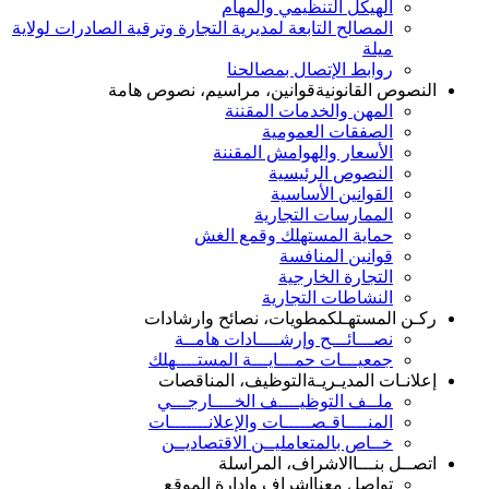
الهيكل التنظيمي والمهام
المصالح التابعة لمديرية التجارة وترقية الصادرات لولاية
ميلة
روابط الإتصال بمصالحنا
النصوص القانونية
قوانين، مراسيم، نصوص هامة
المهن والخدمات المقننة
الصفقات العمومية
الأسعار والهوامش المقننة
النصوص الرئيسية
القوانين الأساسية
الممارسات التجارية
حماية المستهلك وقمع الغش
قوانين المنافسة
التجارة الخارجية
النشاطات التجارية
ركـن المستهـلك
مطويات، نصائح وارشادات
نصـــائـــح وإرشــــادات هامــة
جمعيـــات حمـــايـــة المستــــهلك
إعلانـات المديـريـة
التوظيف، المناقصات
ملــف التوظيــــف الخــــارجـــي
المنــــاقـصـــــات والإعلانـــــــات
خــاص بالمتعامليــن الاقتصاديــن
اتصــل بنـــا
الاشراف، المراسلة
تواصل معنا
اشراف وإدارة الموقع