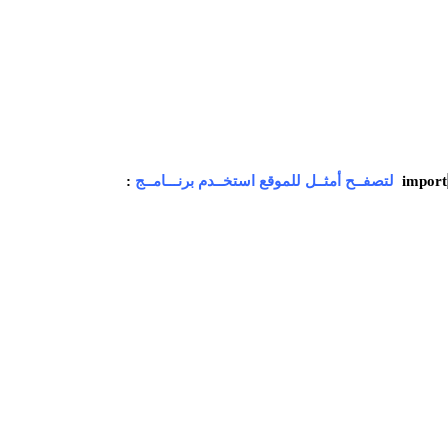
لتصفــح أمثــل للموقع استخــدم برنـــامــج
: