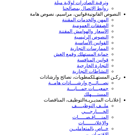
وترقية الصادرات لولاية ميلة
روابط الإتصال بمصالحنا
النصوص القانونية
قوانين، مراسيم، نصوص هامة
المهن والخدمات المقننة
الصفقات العمومية
الأسعار والهوامش المقننة
النصوص الرئيسية
القوانين الأساسية
الممارسات التجارية
حماية المستهلك وقمع الغش
قوانين المنافسة
التجارة الخارجية
النشاطات التجارية
ركـن المستهـلك
مطويات، نصائح وارشادات
نصـــائـــح وإرشــــادات هامــة
جمعيـــات حمـــايـــة
المستــــهلك
إعلانـات المديـريـة
التوظيف، المناقصات
ملــف التوظيــــف
الخــــارجـــي
المنــــاقـصـــــات
والإعلانـــــــات
خــاص بالمتعامليــن
الاقتصاديــن